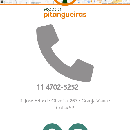
11 4702-5252
R. José Felix de Oliveira, 267 • Granja Viana •
Cotia/SP
F
I