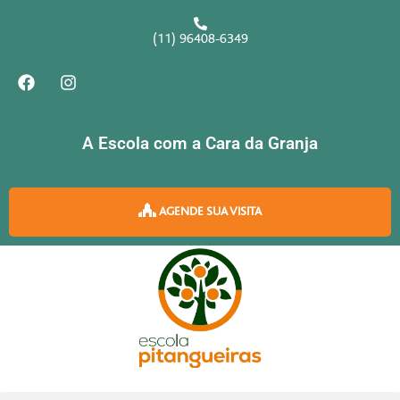
Ir
para
(11) 96408-6349
o
F
I
conteúdo
a
n
c
s
e
t
b
a
A Escola com a Cara da Granja
o
g
o
r
k
a
m
AGENDE SUA VISITA