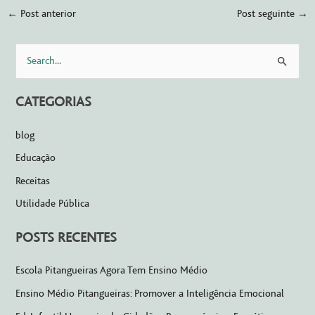
←
Post anterior
Post seguinte
→
P
e
CATEGORIAS
s
q
blog
u
Educação
i
Receitas
s
Utilidade Pública
a
r
POSTS RECENTES
p
o
Escola Pitangueiras Agora Tem Ensino Médio
r
Ensino Médio Pitangueiras: Promover a Inteligência Emocional
: