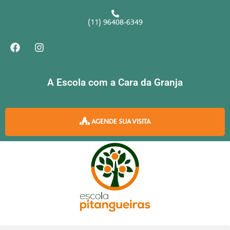
Ir
para
(11) 96408-6349
o
F
I
conteúdo
a
n
c
s
e
t
b
a
A Escola com a Cara da Granja
o
g
o
r
k
a
m
AGENDE SUA VISITA