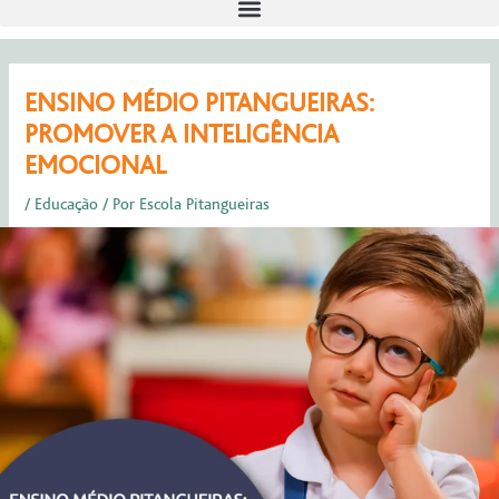
Post
ENSINO MÉDIO PITANGUEIRAS:
navigation
PROMOVER A INTELIGÊNCIA
EMOCIONAL
/
Educação
/ Por
Escola Pitangueiras