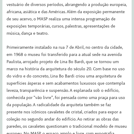
vestuário de diversos períodos, abrangendo a produção europeia,
africana, asiática e das Américas. Além da exposição permanente
de seu acervo, o MASP realiza uma intensa programação de
exposições temporárias, cursos, palestras, apresentações de
música, dança e teatro.
Primeiramente instalado na rua 7 de Abril, no centro da cidade,
em 1968 o museu foi transferido para a atual sede na avenida
Paulista, arrojado projeto de Lina Bo Bardi, que se tornou um
marco na história da arquitetura do século 20. Com base no uso
do vidro e do concreto, Lina Bo Bardi criou uma arquitetura de
superfícies ásperas e sem acabamentos luxuosos que contempla
leveza, transparência e suspensão. A esplanada sob o edifício,
conhecida por “vão livre”, foi pensada como uma praça para uso
da população. A radicalidade da arquiteta também se faz
presente nos icônicos cavaletes de cristal, criados para expor a
coleção no segundo andar do edifício. Ao retirar as obras das
paredes, os cavaletes questionam o tradicional modelo de museu
europeu. No MASP, o espaço amplo e livre, com expografia