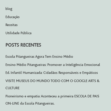
q
blog
u
Educação
i
Receitas
s
Utilidade Pública
a
r
POSTS RECENTES
p
o
Escola Pitangueiras Agora Tem Ensino Médio
r
Ensino Médio Pitangueiras: Promover a Inteligência Emocional
:
Ed. Infantil Humanizada: Cidadãos Responsáveis ​​e Empáticos
VISITE MUSEUS DO MUNDO TODO COM O GOOGLE ARTS &
CULTURE
Pioneirismo e empatia: Aconteceu a primeira ESCOLA DE PAIS
ON-LINE da Escola Pitangueiras.