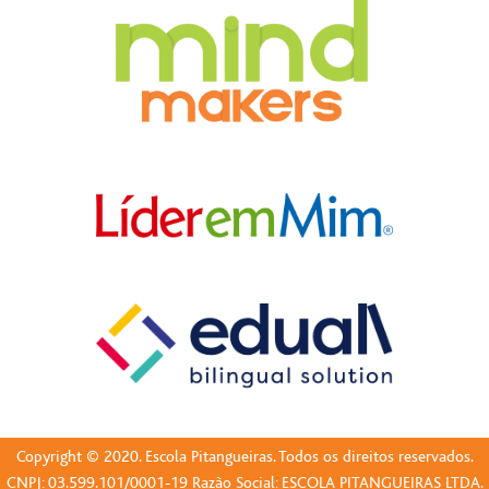
Copyright © 2020. Escola Pitangueiras. Todos os direitos reservados.
CNPJ: 03.599.101/0001-19 Razão Social: ESCOLA PITANGUEIRAS LTDA.