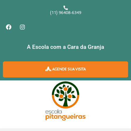
Ir
para
(11) 96408-6349
o
F
I
conteúdo
a
n
c
s
e
t
b
a
A Escola com a Cara da Granja
o
g
o
r
k
a
m
AGENDE SUA VISITA