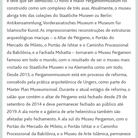
e teve que ser demolido. O novo e maior Pergamonmuseum foi
construído como um complexo de três asas. Atualmente, o museu
abriga três das coleções do Staatliche Museen zu Berlin:
Antikensammlung, Vorderasiatisches Museum e Museum für
Islamische Kunst. As impressionantes reconstruções de estruturas
arqueológicas maciças – o Altar de Pérgamo, o Portão do
Mercado de Mileto, o Portão de Ishtar e o Caminho Processional
da Babilônia, e a Fachada Mshatta – tornaram o Museu Pergamon
famoso em todo o mundo, com o resultado de ser o museu mais
visitado no Staatliche Museen e na Alemanha como um todo.
Desde 2013, o Pergamonmuseum está em processo de reforma,
concebido pela prática arquitetônica de Ungers, como parte do
Master Plan Museumsinsel. Durante o atual estágio de reforma, o
salão que contém o altar de Pérgamo está fechado desde 29 de
setembro de 2014 e deve permanecer fechado ao público até
2019. A ala norte e a galeria de arte helenística também são
afetadas pelo fechamento. A ala sul do Museu Pergamon, com o
Portão do Mercado de Mileto, o Portão Ishtar e o Caminho
Processional da Babilônia, e o Museu de Arte Islâmica, permanece